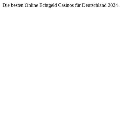
Die besten Online Echtgeld Casinos für Deutschland 2024