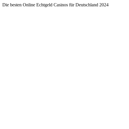
Die besten Online Echtgeld Casinos für Deutschland 2024