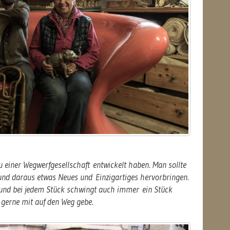
zu einer Wegwerfgesellschaft
entwickelt haben. Man sollte
 und daraus etwas Neues und
Einzigartiges hervorbringen.
 und bei jedem Stück schwingt auch immer
ein Stück
n
gerne mit auf den Weg gebe.