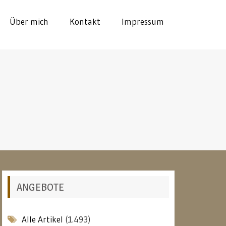
Über mich
Kontakt
Impressum
ANGEBOTE
Alle Artikel
(1.493)