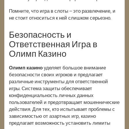
Помните, что игра в слоты – это развлечение, и
не стоит относиться к ней слишком серьезно.
Безопасность и
Ответственная Игра в
Олимп Казино
Олимп казино
уделяет большое внимание
безопасности своих игроков и предлагает
различные инструменты для ответственной
игры. Система защиты обеспечивает
конфиденциальность личных данных
пользователей и предотвращает мошеннические
действия. Для тех, кто испытывает проблемы с
зависимостью от азартных игр, казино
предлагает возможность установить лимиты