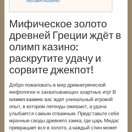
онлайн-казино
Мифическое золото
древней Греции ждёт в
олимп казино:
раскрутите удачу и
сорвите джекпот!
Добро пожаловать в мир древнегреческой
мифологии и захватывающих азартных игр! В
олимп казино
вас ждет уникальный игровой
опыт, в котором легенды оживают, а удача
улыбается самым отважным. Представьте себе
мрачные своды древнего замка, где царь Мидас
превращает все в золото, а каждый спин может