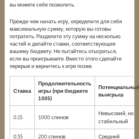
вы можете себе позволить.
Прежде чем начать игру, определите для себя
максимальную сумму, которую вы готовы
потратить. Разделите эту сумму на несколько
частей и делайте ставки, соответствующие
вашему бюджету. Не пытайтесь отыграться,
если вы проигрываете. Вместо этого сделайте
перерыв и вернитесь к игре позже.
Продолжительность
Потенциальны
Ставка
игры (при бюджете
выигрыш
100$)
Невысокий, но
0.1$
1000 спинов
стабильный
0.5$
200 спинов
Средний