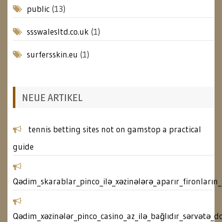
public
(13)
ssswalesltd.co.uk
(1)
surfersskin.eu
(1)
NEUE ARTIKEL
tennis betting sites not on gamstop a practical
guide
Qədim_skarablar_pinco_ilə_xəzinələrə_aparır_fironların_si
Qədim_xəzinələr_pinco_casino_az_ilə_bağlıdır_sərvətə_