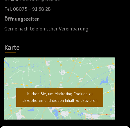
Tel. 08075 – 91 68 28
Öffnungszeiten
Gerne nach telefonischer Vereinbarung
Karte
Klicken Sie, um Marketing Cookies zu
akzeptieren und diesen Inhalt zu aktivieren