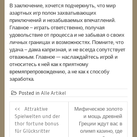
В заключение, хочется подчеркнуть, что мир
азартных игр полон захватывающих
приключений и незабываемых впечатлений.
Главное – играть ответственно, получая
удовольствие от процесса и не забывая о своих
личных границах и возможностях. Помните, что
удача – дама капризная, и не всегда сопутствует
отважным. Главное — наслаждайтесь игрой и
относитесь к ней как к приятному
времяпрепровождению, а не как к способу
заработка.
Posted in
Alle Artikel
Beitrags-
Previous
Attraktive
Next
Мифическое золото
Navigation
Spielwelten und der
post:
post:
и мощь древней
thor fortune bonus
Греции ждут вас в
für Glücksritter
олимп казино, где